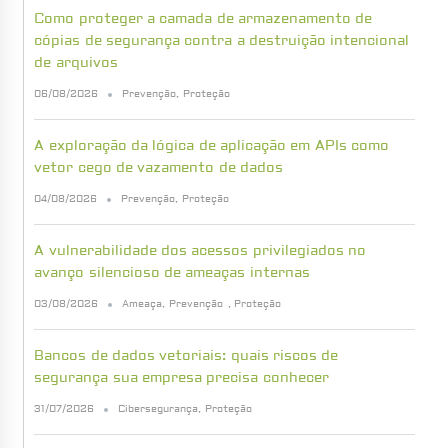
Como proteger a camada de armazenamento de
cópias de segurança contra a destruição intencional
de arquivos
06/08/2026
Prevenção
,
Proteção
A exploração da lógica de aplicação em APIs como
vetor cego de vazamento de dados
04/08/2026
Prevenção
,
Proteção
A vulnerabilidade dos acessos privilegiados no
avanço silencioso de ameaças internas
03/08/2026
Ameaça
,
Prevenção
,
Proteção
Bancos de dados vetoriais: quais riscos de
segurança sua empresa precisa conhecer
31/07/2026
Cibersegurança
,
Proteção