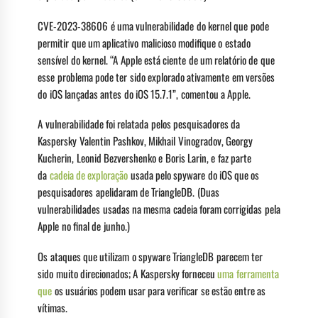
CVE-2023-38606 é uma vulnerabilidade do kernel que pode
permitir que um aplicativo malicioso modifique o estado
sensível do kernel. “A Apple está ciente de um relatório de que
esse problema pode ter sido explorado ativamente em versões
do iOS lançadas antes do iOS 15.7.1”, comentou a Apple.
A vulnerabilidade foi relatada pelos pesquisadores da
Kaspersky Valentin Pashkov, Mikhail Vinogradov, Georgy
Kucherin, Leonid Bezvershenko e Boris Larin, e faz parte
da
cadeia de exploração
usada pelo spyware do iOS que os
pesquisadores apelidaram de TriangleDB. (Duas
vulnerabilidades usadas na mesma cadeia foram corrigidas pela
Apple no final de junho.)
Os ataques que utilizam o spyware TriangleDB parecem ter
sido muito direcionados; A Kaspersky forneceu
uma ferramenta
que
os usuários podem usar para verificar se estão entre as
vítimas.