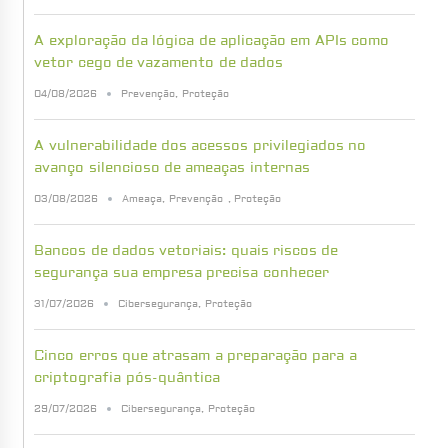
A exploração da lógica de aplicação em APIs como
vetor cego de vazamento de dados
04/08/2026
Prevenção
,
Proteção
A vulnerabilidade dos acessos privilegiados no
avanço silencioso de ameaças internas
03/08/2026
Ameaça
,
Prevenção
,
Proteção
Bancos de dados vetoriais: quais riscos de
segurança sua empresa precisa conhecer
31/07/2026
Cibersegurança
,
Proteção
Cinco erros que atrasam a preparação para a
criptografia pós-quântica
29/07/2026
Cibersegurança
,
Proteção