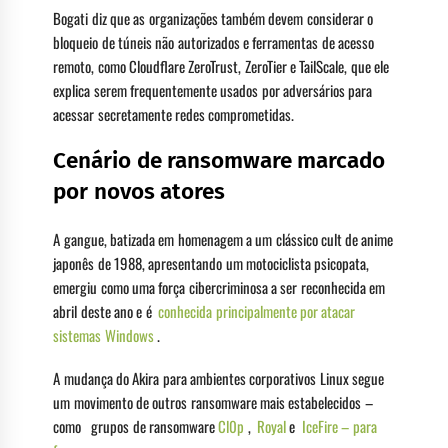
Bogati diz que as organizações também devem considerar o
bloqueio de túneis não autorizados e ferramentas de acesso
remoto, como Cloudflare ZeroTrust, ZeroTier e TailScale, que ele
explica serem frequentemente usados ​​por adversários para
acessar secretamente redes comprometidas.
Cenário de ransomware marcado
por novos atores
A gangue, batizada em homenagem a um clássico cult de anime
japonês de 1988, apresentando um motociclista psicopata,
emergiu como uma força cibercriminosa a ser reconhecida em
abril deste ano e é
conhecida principalmente por atacar
sistemas Windows
.
A mudança do Akira para ambientes corporativos Linux segue
um movimento de outros ransomware mais estabelecidos –
como grupos de ransomware
Cl0p
,
Royal
e
IceFire – para