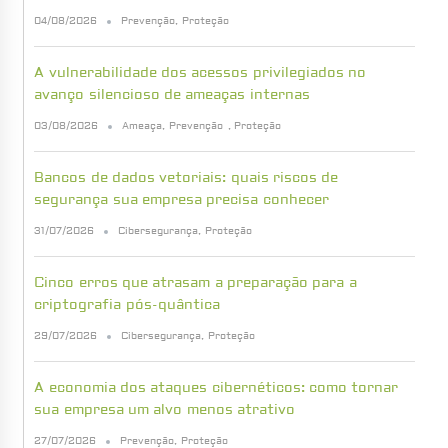
04/08/2026
Prevenção
,
Proteção
A vulnerabilidade dos acessos privilegiados no
avanço silencioso de ameaças internas
03/08/2026
Ameaça
,
Prevenção
,
Proteção
Bancos de dados vetoriais: quais riscos de
segurança sua empresa precisa conhecer
31/07/2026
Cibersegurança
,
Proteção
Cinco erros que atrasam a preparação para a
criptografia pós-quântica
29/07/2026
Cibersegurança
,
Proteção
A economia dos ataques cibernéticos: como tornar
sua empresa um alvo menos atrativo
27/07/2026
Prevenção
,
Proteção