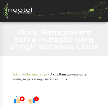
Akira Ransomware
sofre mutação para
atingir sistemas Linux
Início
»
Cibersegurança
»
Akira Ransomware sofre
mutação para atingir sistemas Linux
0
0