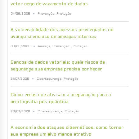
vetor cego de vazamento de dados
04/08/2026
Prevenção
,
Proteção
A vulnerabilidade dos acessos privilegiados no
avanço silencioso de ameaças internas
03/08/2026
Ameaça
,
Prevenção
,
Proteção
Bancos de dados vetoriais: quais riscos de
segurança sua empresa precisa conhecer
31/07/2026
Cibersegurança
,
Proteção
Cinco erros que atrasam a preparação para a
criptografia pós-quântica
29/07/2026
Cibersegurança
,
Proteção
A economia dos ataques cibernéticos: como tornar
sua empresa um alvo menos atrativo