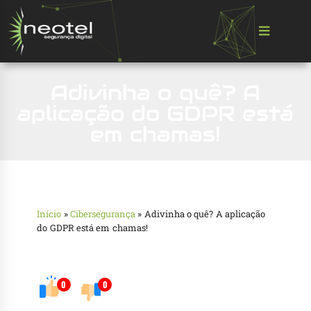
Adivinha o quê? A
aplicação do GDPR está
em chamas!
Início
»
Cibersegurança
»
Adivinha o quê? A aplicação
do GDPR está em chamas!
0
0