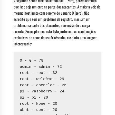
A segunda senha mais solicitada foi 0 (zero), porém acredito
que isso seja um erro na parte dos atacantes. A maioria veio do
mesmo host junto com o nome de usuário 0 (zero). Não
acredito que seja um problema de registro, mas sim um
problema na parte dos atacantes, não enviando a carga
correta. Se acoplarmos esta lista junto com as combinações
exclusivas de nome de usuário/senha, ele pinta uma imagem
interessante:
0 - 0 - 79
admin - admin - 72
root - root - 32
root - welc0me - 29
root - openelec - 26
pi - raspberry - 24
pi - pi - 20
root - None - 20
ubnt - ubnt - 20