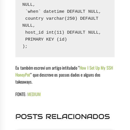
NULL,
 `when` datetime DEFAULT NULL,
 country varchar(250) DEFAULT 
NULL,
 host_id int(11) DEFAULT NULL,
 PRIMARY KEY (id)
);
Eu também escrevi um artigo intitulado “
How I Set Up My SSH
HoneyPot
” que descreve os passos dados e alguns dos
takeaways.
FONTE:
MEDIUM
POSTS RELACIONADOS