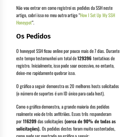
Não vou entrar em como registrei os pedidos da SSH neste
artigo, cobri isso no meu outro artigo “
How I Set Up My SSH
Honeypot
“.
Os Pedidos
O honeypot SSH ficou online por pouco mais de 7 dias. Durante
este tempo testemunhei um total de
129396
tentativas de
registro. Inicialmente, isso pode soar excessivo, no entanto,
deixe-me rapidamente quebrar isso.
O gráfico a seguir demonstra os 20 melhores hosts solicitados
(o número de suportes é um ID único para cada host).
Como o gráfico demonstra, a grande maioria dos pedidos
realmente veio de três anfitriões. Esses três responderam
por
116209
das solicitações
(cerca de 90% de todas as
solicitações).
Os pedidos destes foram muito sustentados,
como pode ser mostrado no gráfico a seguir: