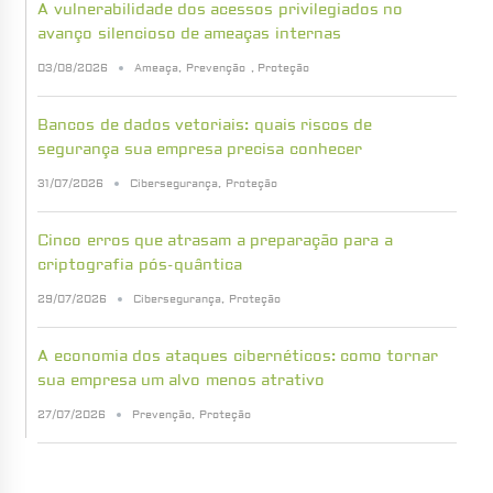
A vulnerabilidade dos acessos privilegiados no
avanço silencioso de ameaças internas
03/08/2026
Ameaça
,
Prevenção
,
Proteção
Bancos de dados vetoriais: quais riscos de
segurança sua empresa precisa conhecer
31/07/2026
Cibersegurança
,
Proteção
Cinco erros que atrasam a preparação para a
criptografia pós-quântica
29/07/2026
Cibersegurança
,
Proteção
A economia dos ataques cibernéticos: como tornar
sua empresa um alvo menos atrativo
27/07/2026
Prevenção
,
Proteção