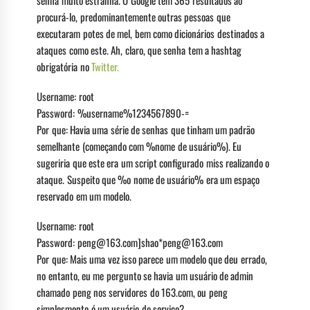
senha muito estranha. O Google tem 365 resultados ao
procurá-lo, predominantemente outras pessoas que
executaram potes de mel, bem como dicionários destinados a
ataques como este. Ah, claro, que senha tem a hashtag
obrigatória no
Twitter.
Username: root
Password: %username%1234567890-=
Por que: Havia uma série de senhas que tinham um padrão
semelhante (começando com %nome de usuário%). Eu
sugeriria que este era um script configurado miss realizando o
ataque. Suspeito que %o nome de usuário% era um espaço
reservado em um modelo.
Username: root
Password: peng@163.com]shao*peng@163.com
Por que: Mais uma vez isso parece um modelo que deu errado,
no entanto, eu me pergunto se havia um usuário de admin
chamado peng nos servidores do 163.com, ou peng
simplesmente é um usuário do serviço?