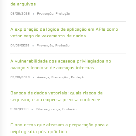
de arquivos
06/08/2026
Prevenção
,
Proteção
A exploração da lógica de aplicação em APIs como
vetor cego de vazamento de dados
04/08/2026
Prevenção
,
Proteção
A vulnerabilidade dos acessos privilegiados no
avanço silencioso de ameaças internas
03/08/2026
Ameaça
,
Prevenção
,
Proteção
Bancos de dados vetoriais: quais riscos de
segurança sua empresa precisa conhecer
31/07/2026
Cibersegurança
,
Proteção
Cinco erros que atrasam a preparação para a
criptografia pós-quântica