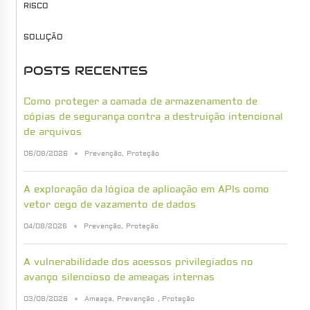
RISCO
SOLUÇÃO
POSTS RECENTES
Como proteger a camada de armazenamento de
cópias de segurança contra a destruição intencional
de arquivos
06/08/2026
Prevenção
,
Proteção
A exploração da lógica de aplicação em APIs como
vetor cego de vazamento de dados
04/08/2026
Prevenção
,
Proteção
A vulnerabilidade dos acessos privilegiados no
avanço silencioso de ameaças internas
03/08/2026
Ameaça
,
Prevenção
,
Proteção