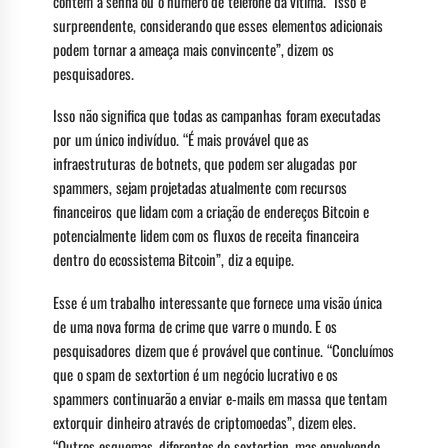
contêm a senha ou o número de telefone da vítima. “Isso é
surpreendente, considerando que esses elementos adicionais
podem tornar a ameaça mais convincente”, dizem os
pesquisadores.
Isso não significa que todas as campanhas foram executadas
por um único indivíduo. “É mais provável que as
infraestruturas de botnets, que podem ser alugadas por
spammers, sejam projetadas atualmente com recursos
financeiros que lidam com a criação de endereços Bitcoin e
potencialmente lidem com os fluxos de receita financeira
dentro do ecossistema Bitcoin”, diz a equipe.
Esse é um trabalho interessante que fornece uma visão única
de uma nova forma de crime que varre o mundo. E os
pesquisadores dizem que é provável que continue. “Concluímos
que o spam de sextortion é um negócio lucrativo e os
spammers continuarão a enviar e-mails em massa que tentam
extorquir dinheiro através de criptomoedas”, dizem eles.
“Outros esquemas, diferentes do sextortion, mas envolvendo