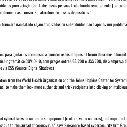
idades para atingir. Com todas essas pessoas trabalhando remotamente [tanto no
s domésticas e mover-se lateralmente nesses dispositivos.”
m firmware não datado sejam atualizados ou substituídos não é apenas um problem
íveis para ajudar os criminosos a cometer esses ataques. O fórum de crimes cibernét
 phishing temático COVID-19, com preços entre US$ 200 e US$ 700, diz a empresa d
e via XSS (Source: Digital Shadows)
rmation from the World Health Organization and the Johns Hopkins Center for Syste
us, to make them look more authentic and trick recipients into clicking on malicious
er of cyberattacks on computers, equipment (routers, video cameras), and unprotec
 due to the spread of coronavirus,” says Singapore-based cybersecurity firm Gro