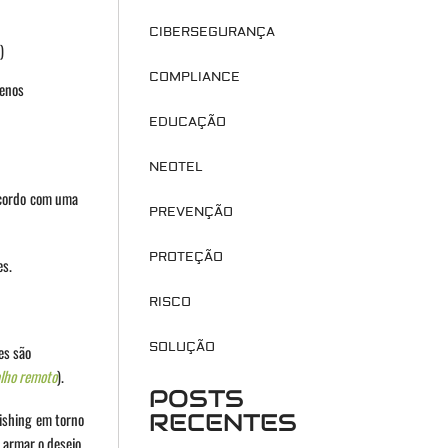
CIBERSEGURANÇA
)
COMPLIANCE
menos
EDUCAÇÃO
NEOTEL
acordo com uma
PREVENÇÃO
PROTEÇÃO
es.
RISCO
SOLUÇÃO
es são
alho remoto
).
POSTS
RECENTES
ishing em torno
 armar o desejo