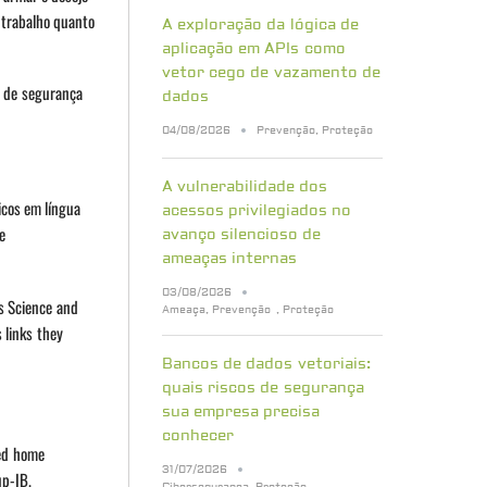
 trabalho quanto
A exploração da lógica de
aplicação em APIs como
vetor cego de vazamento de
a de segurança
dados
04/08/2026
Prevenção
,
Proteção
A vulnerabilidade dos
icos em língua
acessos privilegiados no
e
avanço silencioso de
ameaças internas
03/08/2026
ms Science and
Ameaça
,
Prevenção
,
Proteção
 links they
Bancos de dados vetoriais:
quais riscos de segurança
sua empresa precisa
conhecer
ted home
31/07/2026
up-IB.
Cibersegurança
,
Proteção