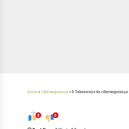
Início
»
Cibersegurança
»
9 Takeaways de cibersegurança 
0
0