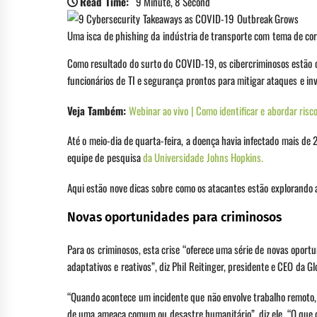
Read Time:
9 Minute, 8 Second
Uma isca de phishing da indústria de transporte com tema de coro
Como resultado do surto do COVID-19, os cibercriminosos estão 
funcionários de TI e segurança prontos para mitigar ataques e in
Veja Também:
Webinar ao vivo | Como identificar e abordar ris
Até o meio-dia de quarta-feira, a doença havia infectado mais 
equipe de pesquisa
da Universidade Johns Hopkins.
Aqui estão nove dicas sobre como os atacantes estão explorando 
Novas oportunidades para criminosos
Para os criminosos, esta crise “oferece uma série de novas oport
adaptativos e reativos”, diz Phil Reitinger, presidente e CEO da Gl
“Quando acontece um incidente que não envolve trabalho remoto
de uma ameaça comum ou desastre humanitário”, diz ele. “O que 