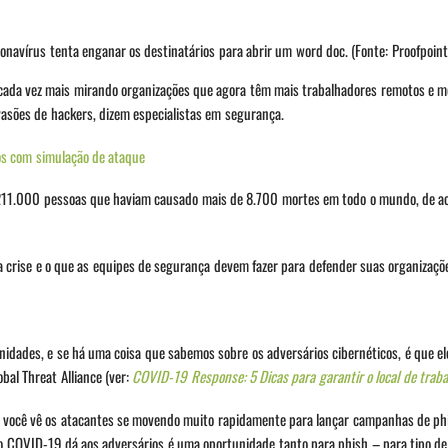
navírus tenta enganar os destinatários para abrir um word doc. (Fonte: Proofpoint
cada vez mais mirando organizações que agora têm mais trabalhadores remotos e 
vasões de hackers, dizem especialistas em segurança.
cos com simulação de ataque
de 211.000 pessoas que haviam causado mais de 8.700 mortes em todo o mundo, de 
a crise e o que as equipes de segurança devem fazer para defender suas organizaçõ
unidades, e se há uma coisa que sabemos sobre os adversários cibernéticos, é que el
obal Threat Alliance (ver:
COVID-19 Response: 5 Dicas para garantir o local de trab
, você vê os atacantes se movendo muito rapidamente para lançar campanhas de ph
o COVID-19 dá aos adversários é uma oportunidade tanto para phish – para tipo de