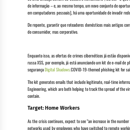
de informação – e, ao mesmo tempo, um novo conjunto de oportun
em computadores pessoais], há uma oportunidade de invadir rede
De repente, garantir que roteadores domésticos mais antigos co
do consumidor, mas corporativo.
Enquanto isso, as ofertas de crimes cibernéticos já estão dispon
russa XSS, por exemplo, já está anunciando um kit de e-mail de
segurança
Digital Shadows.
COVID-19-themed phishing kit for sal
The kit generates emails that include legitimate, real-time info
Engineering, which are both helping to track the spread of the vir
contain.
Target: Home Workers
As the crisis continues, expect to see “an increase in the numb
networks used by employees who have switched to remote working