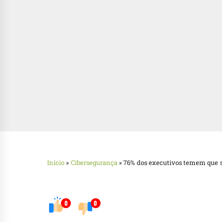
Início
»
Cibersegurança
»
76% dos executivos temem que s
0
0