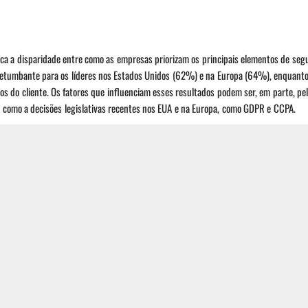
aca a disparidade entre como as empresas priorizam os principais elementos de seg
 retumbante para os líderes nos Estados Unidos (62%) e na Europa (64%), enquant
dos do cliente. Os fatores que influenciam esses resultados podem ser, em parte, pe
 como a decisões legislativas recentes nos EUA e na Europa, como GDPR e CCPA.
como eles identificam o caminho certo para a cibersegurança em seus negócios. Os
ão da estabilidade dos negócios acima de tudo. Enquanto mais da metade dos CISOs
r o cenário dinâmico de ameaças de cibersegurança de hoje.
200 CEOs e 100 CISOs, realizada pela WSJ Intelligence e patrocinada pela Forcepoin
g Kong, Cingapura e Austrália, representando indústrias como Ciências da Vida, Sa
ações, com uma receita média da empresa de US$ 10,4 bilhões.