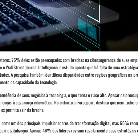
etores, 76% deles estão preocupados com brechas na cibersegurança de suas empr
 o Wall Street Journal Intelligence, o estudo aponta que há falta de uma estratégi
ados. A pesquisa também identificou disparidades entre regiões geográficas na pr
ento da capacidade da tecnologia.
ependência de seus negócios à tecnologia, o que torna o risco alto. Apesar de preo
meaças à segurança cibernética. No entanto, a Forcepoint destaca que nem todos o
 os permita sair da brecha.
os como um dos principais impulsionadores da transformação digital, mas 66% rec
do à digitalização. Apenas 46% dos líderes revisam regularmente suas estratégias