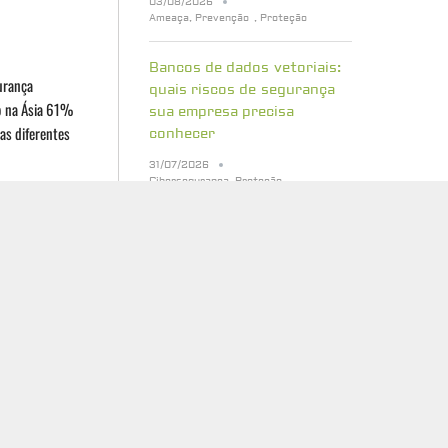
03/08/2026
Ameaça
,
Prevenção
,
Proteção
Bancos de dados vetoriais:
urança
quais riscos de segurança
o na Ásia 61%
sua empresa precisa
las diferentes
conhecer
31/07/2026
Cibersegurança
,
Proteção
 CEOs preferem
 (54%) adotam
Cinco erros que atrasam a
preparação para a
criptografia pós-quântica
t. Os
29/07/2026
úde,
Cibersegurança
,
Proteção
A economia dos ataques
cibernéticos: como tornar
sua empresa um alvo menos
atrativo