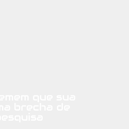
temem que sua
ma brecha de
pesquisa