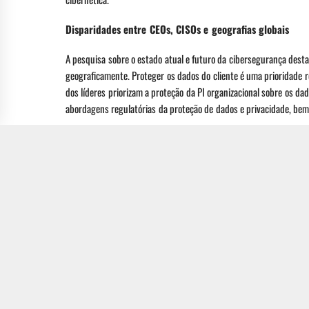
Disparidades entre CEOs, CISOs e geografias globais
A pesquisa sobre o estado atual e futuro da cibersegurança dest
geograficamente. Proteger os dados do cliente é uma prioridade
dos líderes priorizam a proteção da PI organizacional sobre os da
abordagens regulatórias da proteção de dados e privacidade, bem
Também existe uma clara divisão entre CEOs e CISOs na maneira 
ser proativos e focados no risco (58%), priorizando a manutenç
uma abordagem mais reativa e orientada a incidentes para mitiga
O relatório foi baseado em uma pesquisa quantitativa on-line de 
entrevistados dos EUA, Reino Unido, França, Alemanha, Índia, Hon
Manufatura, Finanças, Transporte, Varejo, Energia e Telecomunic
Fonte:
TI Inside