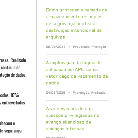
Como proteger a camada de
armazenamento de cópias
de segurança contra a
destruição intencional de
arquivos
06/08/2026
Prevenção
,
Proteção
esas. Realizado
A exploração da lógica de
a contínua de
aplicação em APIs como
oteção de dados,
vetor cego de vazamento de
dados
04/08/2026
Prevenção
,
Proteção
cupados, 87%
s entrevistados
A vulnerabilidade dos
acessos privilegiados no
avanço silencioso de
onhecem o
ameaças internas
 de segurança