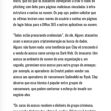
Micro, que diz que os atacantes começaram a criar e-mails de
phishing com links para páginas maliciosas vinculadas à infra-
estrutura e contas na nuvem. Os pop-ups podem solicitar que
as vítimas insiram seus nomes de usuário e senhas em páginas
de login falsas para o Office 365 e outros aplicativos na nuvem.
“Todos estão procurando credenciais”, diz ele. Alguns atacantes
usam o acesso para criptomineração ou busca de dados.
Alguns não fazem nada: uma tendência que Clay vê crescendo é
a venda de acesso como serviço na Dark Web. Os invasores têm
acesso ao ambiente de nuvem de uma organização e, em
seguida, gerenciam esse acesso para outro grupo de ameaças;
por exemplo, os operadores do Emotet podem vender seu
acesso aos operadores de ransomware Sodinokibi ou Ryuk. Clay
observa que essa técnica é popular entre grupos de
ransomware, que podem contornar o esforço de invadir um
negócio-alvo.
“Os caras do acesso recebem o dinheiro do grupo criminoso,
que recebe dinheiro das vítimas”, explica. “[Estamos] também