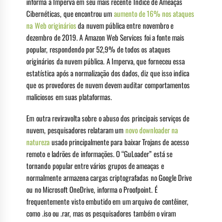
informa a Imperva em seu mais recente Índice de Ameaças
Cibernéticas, que encontrou um
aumento de 16% nos ataques
na Web originários
da nuvem pública entre novembro e
dezembro de 2019. A Amazon Web Services foi a fonte mais
popular, respondendo por 52,9% de todos os ataques
originários da nuvem pública. A Imperva, que forneceu essa
estatística após a normalização dos dados, diz que isso indica
que os provedores de nuvem devem auditar comportamentos
maliciosos em suas plataformas.
Em outra reviravolta sobre o abuso dos principais serviços de
nuvem, pesquisadores relataram um
novo downloader na
natureza
usado principalmente para baixar Trojans de acesso
remoto e ladrões de informações. O “GuLoader” está se
tornando popular entre vários grupos de ameaças e
normalmente armazena cargas criptografadas no Google Drive
ou no Microsoft OneDrive, informa o Proofpoint. É
frequentemente visto embutido em um arquivo de contêiner,
como .iso ou .rar, mas os pesquisadores também o viram