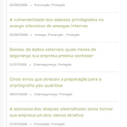
04/08/2026
Prevenção
,
Proteção
A vulnerabilidade dos acessos privilegiados no
avanço silencioso de ameaças internas
03/08/2026
Ameaça
,
Prevenção
,
Proteção
Bancos de dados vetoriais: quais riscos de
segurança sua empresa precisa conhecer
31/07/2026
Cibersegurança
,
Proteção
Cinco erros que atrasam a preparação para a
criptografia pós-quântica
29/07/2026
Cibersegurança
,
Proteção
A economia dos ataques cibernéticos: como tornar
sua empresa um alvo menos atrativo
27/07/2026
Prevenção
,
Proteção