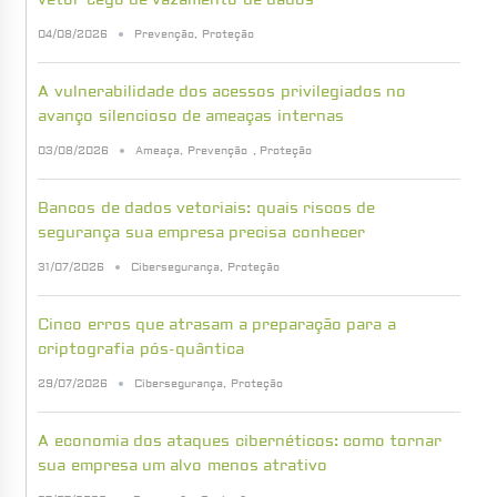
04/08/2026
Prevenção
,
Proteção
A vulnerabilidade dos acessos privilegiados no
avanço silencioso de ameaças internas
03/08/2026
Ameaça
,
Prevenção
,
Proteção
Bancos de dados vetoriais: quais riscos de
segurança sua empresa precisa conhecer
31/07/2026
Cibersegurança
,
Proteção
Cinco erros que atrasam a preparação para a
criptografia pós-quântica
29/07/2026
Cibersegurança
,
Proteção
A economia dos ataques cibernéticos: como tornar
sua empresa um alvo menos atrativo