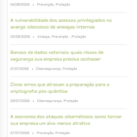
04/08/2026
Prevenção
,
Proteção
A vulnerabilidade dos acessos privilegiados no
avanço silencioso de ameaças internas
03/08/2026
Ameaça
,
Prevenção
,
Proteção
Bancos de dados vetoriais: quais riscos de
segurança sua empresa precisa conhecer
31/07/2026
Cibersegurança
,
Proteção
Cinco erros que atrasam a preparação para a
criptografia pós-quântica
29/07/2026
Cibersegurança
,
Proteção
A economia dos ataques cibernéticos: como tornar
sua empresa um alvo menos atrativo
27/07/2026
Prevenção
,
Proteção