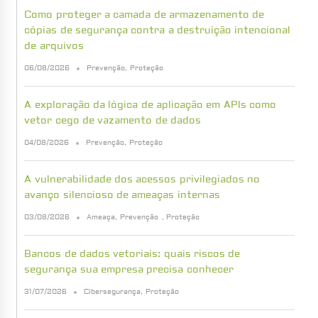
Como proteger a camada de armazenamento de
cópias de segurança contra a destruição intencional
de arquivos
06/08/2026
Prevenção
,
Proteção
A exploração da lógica de aplicação em APIs como
vetor cego de vazamento de dados
04/08/2026
Prevenção
,
Proteção
A vulnerabilidade dos acessos privilegiados no
avanço silencioso de ameaças internas
03/08/2026
Ameaça
,
Prevenção
,
Proteção
Bancos de dados vetoriais: quais riscos de
segurança sua empresa precisa conhecer
31/07/2026
Cibersegurança
,
Proteção