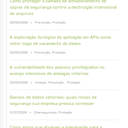
Como proteger a camada de armazenamento de
cópias de segurança contra a destruição intencional
de arquivos
06/08/2026
Prevenção
,
Proteção
A exploração da lógica de aplicação em APIs como
vetor cego de vazamento de dados
04/08/2026
Prevenção
,
Proteção
A vulnerabilidade dos acessos privilegiados no
avanço silencioso de ameaças internas
03/08/2026
Ameaça
,
Prevenção
,
Proteção
Bancos de dados vetoriais: quais riscos de
segurança sua empresa precisa conhecer
31/07/2026
Cibersegurança
,
Proteção
Cinco erros que atrasam a preparação para a