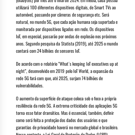
(exabytes) por mês até o final de 2024. Em média, cada pessoa
utilizará 100 diferentes dispositivos digitais, de Smart TVs ao
automóvel, passando por câmeras de segurança etc. Será
natural, no mundo 5G, que cada ação humana seja suportada e
monitorada por dispositivos ligados em rede. Os dispositivos
IoT, em especial, passarão por ondas de explosão nos próximos
anos. Segundo pesquisa da Statista (2019), até 2025 o mundo
contará com 24 bilhões de sensores IoT.
De acordo com o relatório “What´s keeping IoT executives up at
night”, desenvolvido em 2019 pelo IoT World, a expansão da
rede 5G fará com que, até 2025, surjam 74 bilhões de
vulnerabilidades.
O aumento da superfície de ataque coloca sob o foco a própria
resiliência da rede 5G. A extrema criticidade das aplicações 5G
torna esse fator dramático. Mas é essencial, também, definir
como será feita a proteção dos dados dos usuários e que
garantias de privacidade haverá no mercado global e brasileiro.
Nesse contexto, a Lei Geral de Proteção de Dados (LGPD)