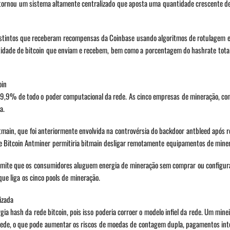
e tornou um sistema altamente centralizado que aposta uma quantidade crescente d
stintos que receberam recompensas da Coinbase usando algoritmos de rotulagem e
tidade de bitcoin que enviam e recebem, bem como a porcentagem do hashrate tota
oin
49,9% de todo o poder computacional da rede. As cinco empresas de mineração, co
a.
main, que foi anteriormente envolvida na controvérsia do backdoor antbleed após r
 Bitcoin Antminer permitiria bitmain desligar remotamente equipamentos de mine
permite que os consumidores aluguem energia de mineração sem comprar ou configu
ue liga os cinco pools de mineração.
izada
gia hash da rede bitcoin, pois isso poderia corroer o modelo infiel da rede. Um min
rede, o que pode aumentar os riscos de moedas de contagem dupla, pagamentos in