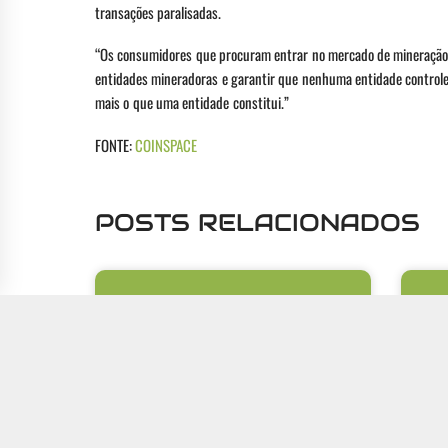
transações paralisadas.
“Os consumidores que procuram entrar no mercado de mineração (
entidades mineradoras e garantir que nenhuma entidade controle u
mais o que uma entidade constitui.”
FONTE:
COINSPACE
POSTS RELACIONADOS
Como proteger a camada de
A ex
armazenamento de cópias de
apli
segurança contra a destruição
ceg
intencional de arquivos
A digi
APIs o
Ataques de ransomware passaram por uma
aplica