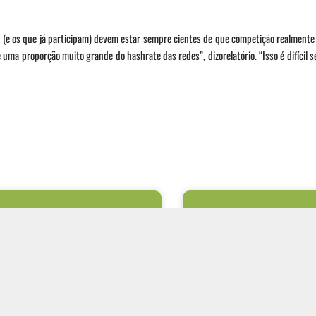
e os que já participam) devem estar sempre cientes de que competição realmente 
ma proporção muito grande do hashrate das redes”, dizorelatório. “Isso é difícil s
ploração da lógica de
A vulnerabilidade dos 
cação em APIs como vetor
privilegiados no avanç
o de vazamento de dados
silencioso de ameaças 
talização dos processos de negócio fez das
Ataques cibernéticos modernos r
 principal meio de integração entre
terminam no ponto onde o invasor
ções internas, sistemas de parceiros
primeiro acesso. Após conseguir 