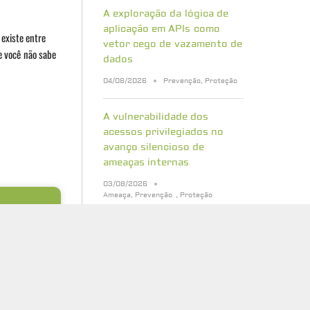
A exploração da lógica de
aplicação em APIs como
existe entre
vetor cego de vazamento de
e você não sabe
dados
04/08/2026
Prevenção
,
Proteção
A vulnerabilidade dos
acessos privilegiados no
avanço silencioso de
ameaças internas
03/08/2026
Ameaça
,
Prevenção
,
Proteção
acessos
o
Bancos de dados vetoriais:
internas
quais riscos de segurança
sua empresa precisa
conhecer
aramente
 obteve o
31/07/2026
entrar em uma
Cibersegurança
,
Proteção