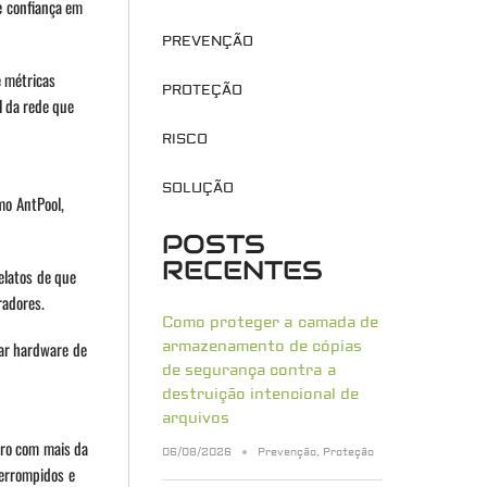
e confiança em
PREVENÇÃO
 métricas
PROTEÇÃO
l da rede que
RISCO
SOLUÇÃO
mo AntPool,
POSTS
RECENTES
elatos de que
radores.
Como proteger a camada de
rar hardware de
armazenamento de cópias
de segurança contra a
destruição intencional de
arquivos
eiro com mais da
06/08/2026
Prevenção
,
Proteção
terrompidos e