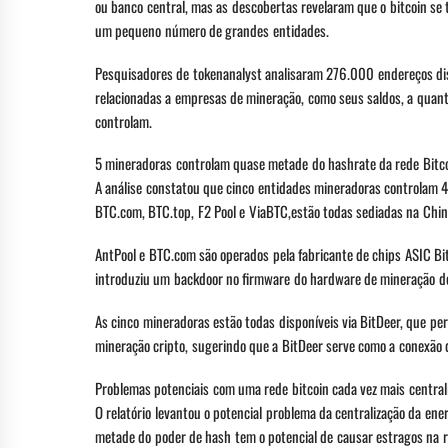
ou banco central, mas as descobertas revelaram que o bitcoin s
um pequeno número de grandes entidades.
Pesquisadores de tokenanalyst analisaram 276.000 endereços di
relacionadas a empresas de mineração, como seus saldos, a quan
controlam.
5 mineradoras controlam quase metade do hashrate da rede Bitc
A análise constatou que cinco entidades mineradoras controlam 
BTC.com, BTC.top, F2 Pool e ViaBTC,estão todas sediadas na Chin
AntPool e BTC.com são operados pela fabricante de chips ASIC Bit
introduziu um backdoor no firmware do hardware de mineração de
As cinco mineradoras estão todas disponíveis via BitDeer, que 
mineração cripto, sugerindo que a BitDeer serve como a conexão q
Problemas potenciais com uma rede bitcoin cada vez mais central
O relatório levantou o potencial problema da centralização da ener
metade do poder de hash tem o potencial de causar estragos na 