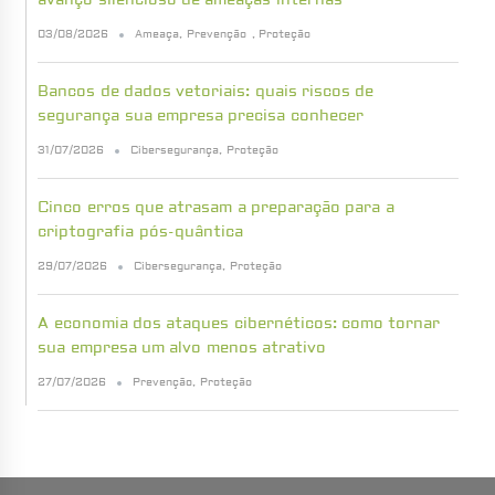
avanço silencioso de ameaças internas
03/08/2026
Ameaça
,
Prevenção
,
Proteção
Bancos de dados vetoriais: quais riscos de
segurança sua empresa precisa conhecer
31/07/2026
Cibersegurança
,
Proteção
Cinco erros que atrasam a preparação para a
criptografia pós-quântica
29/07/2026
Cibersegurança
,
Proteção
A economia dos ataques cibernéticos: como tornar
sua empresa um alvo menos atrativo
27/07/2026
Prevenção
,
Proteção