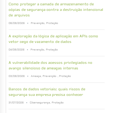
Como proteger a camada de armazenamento de
cópias de segurança contra a destruição intencional
de arquivos
06/08/2026
Prevenção
,
Proteção
A exploração da lógica de aplicação em APIs como
vetor cego de vazamento de dados
04/08/2026
Prevenção
,
Proteção
A vulnerabilidade dos acessos privilegiados no
avanço silencioso de ameaças internas
03/08/2026
Ameaça
,
Prevenção
,
Proteção
Bancos de dados vetoriais: quais riscos de
segurança sua empresa precisa conhecer
31/07/2026
Cibersegurança
,
Proteção