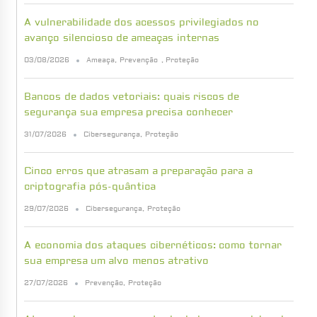
A vulnerabilidade dos acessos privilegiados no
avanço silencioso de ameaças internas
03/08/2026
Ameaça
,
Prevenção
,
Proteção
Bancos de dados vetoriais: quais riscos de
segurança sua empresa precisa conhecer
31/07/2026
Cibersegurança
,
Proteção
Cinco erros que atrasam a preparação para a
criptografia pós-quântica
29/07/2026
Cibersegurança
,
Proteção
A economia dos ataques cibernéticos: como tornar
sua empresa um alvo menos atrativo
27/07/2026
Prevenção
,
Proteção