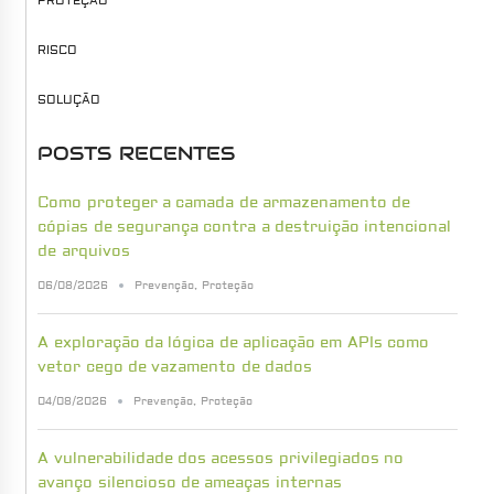
PROTEÇÃO
RISCO
SOLUÇÃO
POSTS RECENTES
Como proteger a camada de armazenamento de
cópias de segurança contra a destruição intencional
de arquivos
06/08/2026
Prevenção
,
Proteção
A exploração da lógica de aplicação em APIs como
vetor cego de vazamento de dados
04/08/2026
Prevenção
,
Proteção
A vulnerabilidade dos acessos privilegiados no
avanço silencioso de ameaças internas