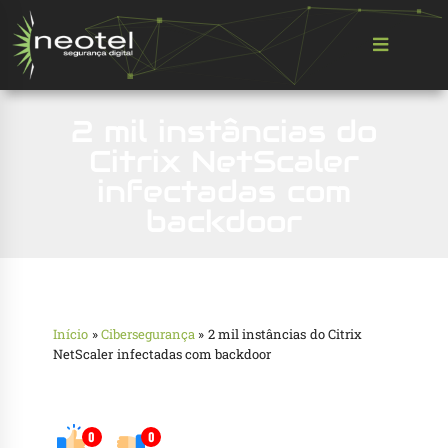
2 mil instâncias do
Citrix NetScaler
infectadas com
backdoor
Início
»
Cibersegurança
»
2 mil instâncias do Citrix
NetScaler infectadas com backdoor
0
0