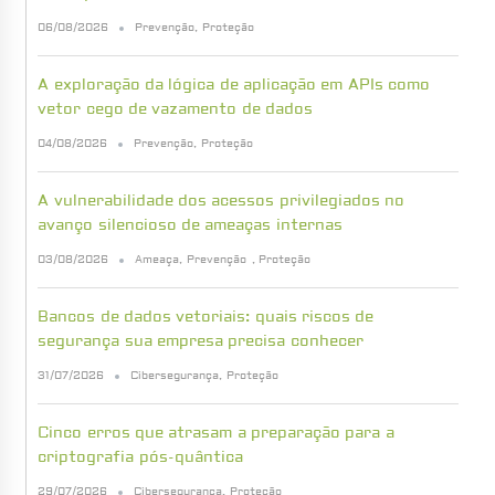
06/08/2026
Prevenção
,
Proteção
A exploração da lógica de aplicação em APIs como
vetor cego de vazamento de dados
04/08/2026
Prevenção
,
Proteção
A vulnerabilidade dos acessos privilegiados no
avanço silencioso de ameaças internas
03/08/2026
Ameaça
,
Prevenção
,
Proteção
Bancos de dados vetoriais: quais riscos de
segurança sua empresa precisa conhecer
31/07/2026
Cibersegurança
,
Proteção
Cinco erros que atrasam a preparação para a
criptografia pós-quântica
29/07/2026
Cibersegurança
,
Proteção