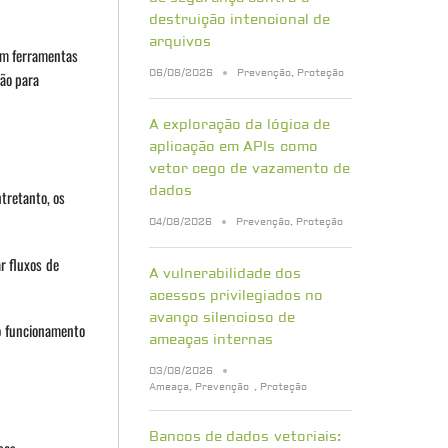
destruição intencional de
arquivos
om ferramentas
06/08/2026
Prevenção
,
Proteção
ção para
A exploração da lógica de
aplicação em APIs como
vetor cego de vazamento de
dados
tretanto, os
04/08/2026
Prevenção
,
Proteção
r fluxos de
A vulnerabilidade dos
acessos privilegiados no
avanço silencioso de
 o funcionamento
ameaças internas
03/08/2026
Ameaça
,
Prevenção
,
Proteção
Bancos de dados vetoriais: