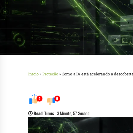
Início
»
Proteção
»
Como a IA está acelerando a descoberta
0
0
Read Time:
3 Minute, 57 Second