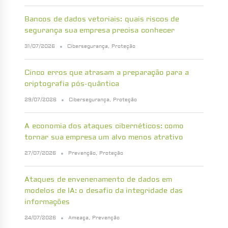
Bancos de dados vetoriais: quais riscos de
segurança sua empresa precisa conhecer
31/07/2026
Cibersegurança
,
Proteção
Cinco erros que atrasam a preparação para a
criptografia pós-quântica
29/07/2026
Cibersegurança
,
Proteção
A economia dos ataques cibernéticos: como
tornar sua empresa um alvo menos atrativo
27/07/2026
Prevenção
,
Proteção
Ataques de envenenamento de dados em
modelos de IA: o desafio da integridade das
informações
24/07/2026
Ameaça
,
Prevenção