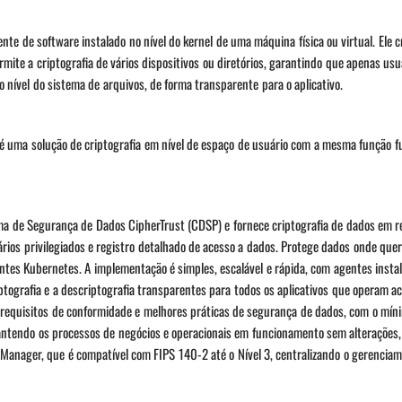
e de software instalado no nível do kernel de uma máquina física ou virtual. Ele c
ite a criptografia de vários dispositivos ou diretórios, garantindo que apenas usu
nível do sistema de arquivos, de forma transparente para o aplicativo.
é uma solução de criptografia em nível de espaço de usuário com a mesma função 
rma de Segurança de Dados CipherTrust (CDSP) e fornece criptografia de dados em 
rios privilegiados e registro detalhado de acesso a dados. Protege dados onde que
tes Kubernetes. A implementação é simples, escalável e rápida, com agentes insta
iptografia e a descriptografia transparentes para todos os aplicativos que operam ac
 requisitos de conformidade e melhores práticas de segurança de dados, com o mín
mantendo os processos de negócios e operacionais em funcionamento sem alteraçõe
 Manager, que é compatível com FIPS 140-2 até o Nível 3, centralizando o gerencia