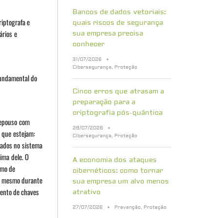
Bancos de dados vetoriais:
riptografa e
quais riscos de segurança
ários e
sua empresa precisa
conhecer
31/07/2026
Cibersegurança
,
Proteção
fundamental do
Cinco erros que atrasam a
preparação para a
criptografia pós-quântica
repouso com
29/07/2026
r que estejam:
Cibersegurança
,
Proteção
lados no sistema
ima dele. O
A economia dos ataques
imo de
cibernéticos: como tornar
s, mesmo durante
sua empresa um alvo menos
mento de chaves
atrativo
27/07/2026
Prevenção
,
Proteção