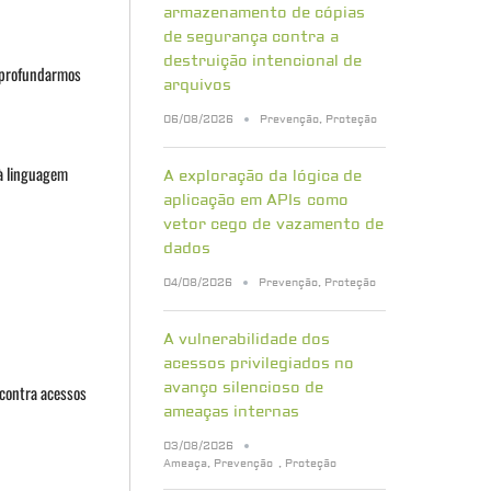
armazenamento de cópias
de segurança contra a
destruição intencional de
 aprofundarmos
arquivos
06/08/2026
Prevenção
,
Proteção
 à linguagem
A exploração da lógica de
aplicação em APIs como
vetor cego de vazamento de
dados
04/08/2026
Prevenção
,
Proteção
A vulnerabilidade dos
acessos privilegiados no
avanço silencioso de
 contra acessos
ameaças internas
03/08/2026
Ameaça
,
Prevenção
,
Proteção