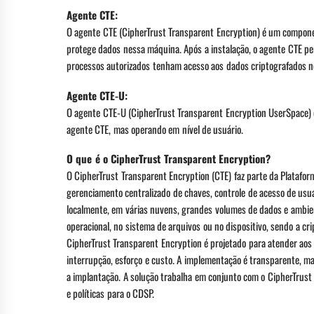
Agente CTE:
O agente CTE (CipherTrust Transparent Encryption) é um component
protege dados nessa máquina. Após a instalação, o agente CTE perm
processos autorizados tenham acesso aos dados criptografados no 
Agente CTE-U:
O agente CTE-U (CipherTrust Transparent Encryption UserSpace) 
agente CTE, mas operando em nível de usuário.
O que é o CipherTrust Transparent Encryption?
O CipherTrust Transparent Encryption (CTE) faz parte da Platafo
gerenciamento centralizado de chaves, controle de acesso de usuá
localmente, em várias nuvens, grandes volumes de dados e ambien
operacional, no sistema de arquivos ou no dispositivo, sendo a cr
CipherTrust Transparent Encryption é projetado para atender aos
interrupção, esforço e custo. A implementação é transparente, 
a implantação. A solução trabalha em conjunto com o CipherTrust
e políticas para o CDSP.