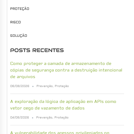
PROTEÇÃO
RISCO
SOLUÇÃO
POSTS RECENTES
Como proteger a camada de armazenamento de
cópias de segurança contra a destruição intencional
de arquivos
06/08/2026
Prevenção
,
Proteção
A exploração da lógica de aplicação em APIs como
vetor cego de vazamento de dados
04/08/2026
Prevenção
,
Proteção
A vulnerabilidade dos acessos privilegiados no