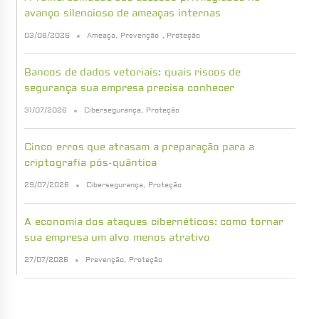
avanço silencioso de ameaças internas
03/08/2026
Ameaça
,
Prevenção
,
Proteção
Bancos de dados vetoriais: quais riscos de
segurança sua empresa precisa conhecer
31/07/2026
Cibersegurança
,
Proteção
Cinco erros que atrasam a preparação para a
criptografia pós-quântica
29/07/2026
Cibersegurança
,
Proteção
A economia dos ataques cibernéticos: como tornar
sua empresa um alvo menos atrativo
27/07/2026
Prevenção
,
Proteção