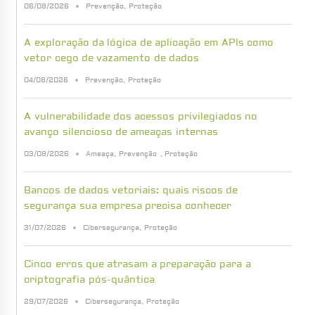
06/08/2026
Prevenção
,
Proteção
A exploração da lógica de aplicação em APIs como
vetor cego de vazamento de dados
04/08/2026
Prevenção
,
Proteção
A vulnerabilidade dos acessos privilegiados no
avanço silencioso de ameaças internas
03/08/2026
Ameaça
,
Prevenção
,
Proteção
Bancos de dados vetoriais: quais riscos de
segurança sua empresa precisa conhecer
31/07/2026
Cibersegurança
,
Proteção
Cinco erros que atrasam a preparação para a
criptografia pós-quântica
29/07/2026
Cibersegurança
,
Proteção