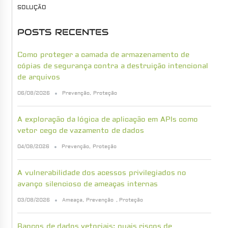
SOLUÇÃO
POSTS RECENTES
Como proteger a camada de armazenamento de
cópias de segurança contra a destruição intencional
de arquivos
06/08/2026
Prevenção
,
Proteção
A exploração da lógica de aplicação em APIs como
vetor cego de vazamento de dados
04/08/2026
Prevenção
,
Proteção
A vulnerabilidade dos acessos privilegiados no
avanço silencioso de ameaças internas
03/08/2026
Ameaça
,
Prevenção
,
Proteção
Bancos de dados vetoriais: quais riscos de