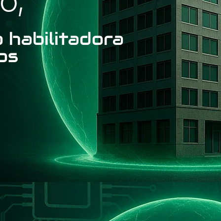
 habilitadora
os