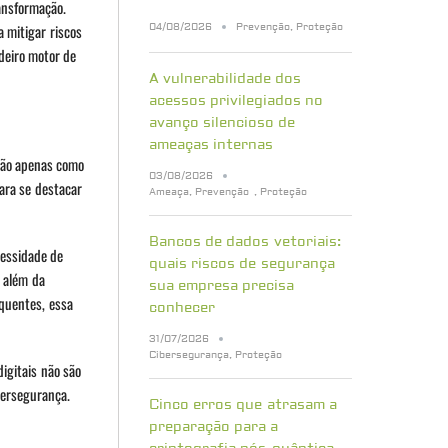
ansformação.
04/08/2026
Prevenção
,
Proteção
 mitigar riscos
deiro motor de
A vulnerabilidade dos
acessos privilegiados no
avanço silencioso de
ameaças internas
 não apenas como
03/08/2026
ara se destacar
Ameaça
,
Prevenção
,
Proteção
Bancos de dados vetoriais:
cessidade de
quais riscos de segurança
 além da
sua empresa precisa
equentes, essa
conhecer
31/07/2026
Cibersegurança
,
Proteção
igitais não são
bersegurança.
Cinco erros que atrasam a
preparação para a