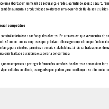
ce uma abordagem unificada de segurança e redes, garantindo acesso seguro, rápid
s também aumenta a produtividade ao oferecer uma experiência fluida aos usuários
ncial competitivo
constrói e fortalece a confiança dos clientes. Em uma era em que vazamentos de 
ade só aumentam, as empresas que priorizam cibersegurança e transparência cert
ança para clientes, parceiros e demais stakeholders. Já não se trata apenas de ev
ra criar lealdade duradoura e superar a concorrência.
 ajudam empresas a proteger informações sensíveis de clientes e demonstrar fort
viços voltados ao cliente, as organizações podem gerar confiança e se diferenciar
as essa visão está ultrapassada. A cibersegurança também impulsiona a inovação. 
e implementar aplicações mais rapidamente, sem comprometer a segurança.