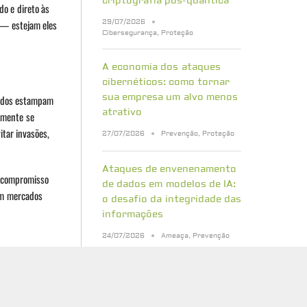
criptografia pós-quântica
o e direto às
29/07/2026
 — estejam eles
Cibersegurança
,
Proteção
A economia dos ataques
cibernéticos: como tornar
sua empresa um alvo menos
dados estampam
atrativo
amente se
itar invasões,
27/07/2026
Prevenção
,
Proteção
Ataques de envenenamento
e compromisso
de dados em modelos de IA:
 em mercados
o desafio da integridade das
informações
24/07/2026
Ameaça
,
Prevenção
Práticas seguras