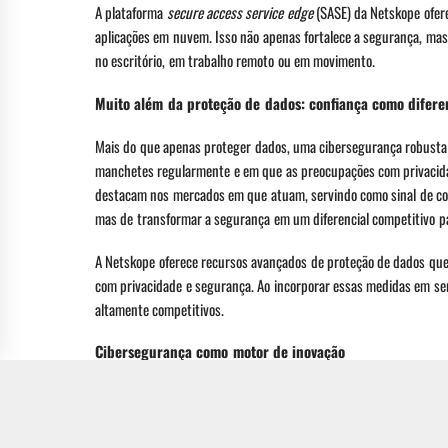
A plataforma
secure access service edge
(SASE) da Netskope ofere
aplicações em nuvem. Isso não apenas fortalece a segurança, ma
no escritório, em trabalho remoto ou em movimento.
Muito além da proteção de dados: confiança como difere
Mais do que apenas proteger dados, uma cibersegurança robusta 
manchetes regularmente e em que as preocupações com privacid
destacam nos mercados em que atuam, servindo como sinal de confi
mas de transformar a segurança em um diferencial competitivo pa
A Netskope oferece recursos avançados de proteção de dados que
com privacidade e segurança. Ao incorporar essas medidas em ser
altamente competitivos.
Cibersegurança como motor de inovação
A segurança muitas vezes é vista como um bloqueio à inovação, m
de DevOps, por exemplo, ajudam as organizações a desenvolver 