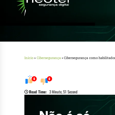
Início
»
Cibersegurança
»
Cibersegurança como habilitado
0
0
Read Time:
3 Minute, 51 Second