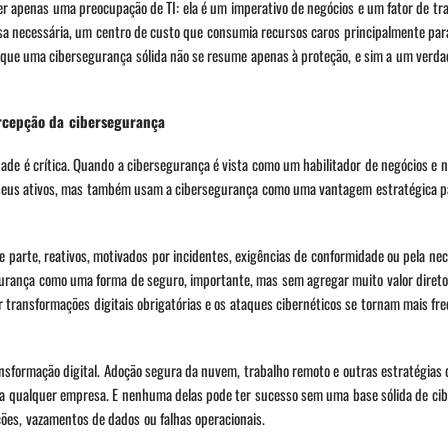
ser apenas uma preocupação de TI: ela é um imperativo de negócios e um fator de tr
a necessária, um centro de custo que consumia recursos caros principalmente para
 que uma cibersegurança sólida não se resume apenas à proteção, e sim a um verda
ercepção da cibersegurança
dade é crítica. Quando a cibersegurança é vista como um habilitador de negócios e
seus ativos, mas também usam a cibersegurança como uma vantagem estratégica p
parte, reativos, motivados por incidentes, exigências de conformidade ou pela ne
gurança como uma forma de seguro, importante, mas sem agregar muito valor direto
 transformações digitais obrigatórias e os ataques cibernéticos se tornam mais fr
sformação digital. Adoção segura da nuvem, trabalho remoto e outras estratégias d
ara qualquer empresa. E nenhuma delas pode ter sucesso sem uma base sólida de ci
ções, vazamentos de dados ou falhas operacionais.