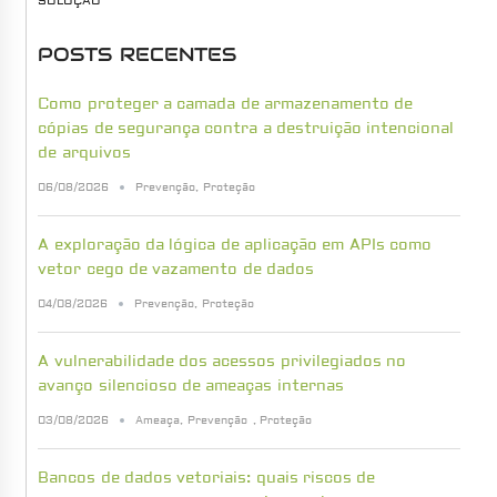
SOLUÇÃO
POSTS RECENTES
Como proteger a camada de armazenamento de
cópias de segurança contra a destruição intencional
de arquivos
06/08/2026
Prevenção
,
Proteção
A exploração da lógica de aplicação em APIs como
vetor cego de vazamento de dados
04/08/2026
Prevenção
,
Proteção
A vulnerabilidade dos acessos privilegiados no
avanço silencioso de ameaças internas
03/08/2026
Ameaça
,
Prevenção
,
Proteção
Bancos de dados vetoriais: quais riscos de