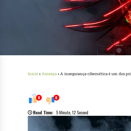
Início
»
Ameaça
»
A insegurança cibernética é um dos pri
0
0
Read Time:
5 Minute, 12 Second