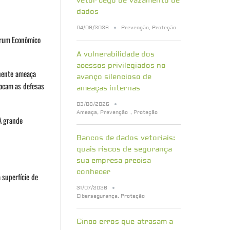
vetor cego de vazamento de
dados
04/08/2026
Prevenção
,
Proteção
Fórum Econômico
A vulnerabilidade dos
acessos privilegiados no
inente ameaça
avanço silencioso de
locam as defesas
ameaças internas
03/08/2026
Ameaça
,
Prevenção
,
Proteção
A grande
Bancos de dados vetoriais:
quais riscos de segurança
sua empresa precisa
conhecer
 superfície de
31/07/2026
Cibersegurança
,
Proteção
Cinco erros que atrasam a