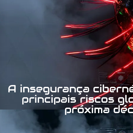
A insegurança cibern
principais riscos gl
próxima dé