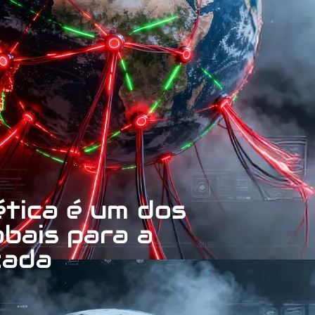
ética é um dos
obais para a
cada